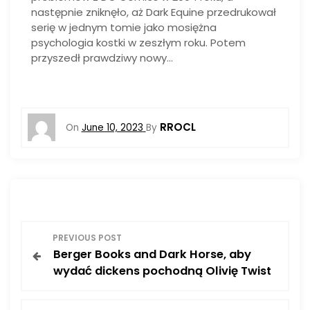
następnie zniknęło, aż Dark Equine przedrukował
serię w jednym tomie jako mosiężna
psychologia kostki w zeszłym roku. Potem
przyszedł prawdziwy nowy…
RROCL
On
June 10, 2023
By
P
PREVIOUS POST
Berger Books and Dark Horse, aby
o
wydać dickens pochodną Olivię Twist
s