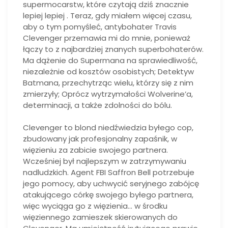
supermocarstw, które czytają dziś znacznie
lepiej lepiej . Teraz, gdy miałem więcej czasu,
aby o tym pomyśleć, antybohater Travis
Clevenger przemawia mi do mnie, ponieważ
łączy to z najbardziej znanych superbohaterów.
Ma dążenie do Supermana na sprawiedliwość,
niezależnie od kosztów osobistych; Detektyw
Batmana, przechytrząc wielu, którzy się z nim
zmierzyły; Oprócz wytrzymałości Wolverine’a,
determinacji, a także zdolności do bólu.
Clevenger to blond niedźwiedzia byłego cop,
zbudowany jak profesjonalny zapaśnik, w
więzieniu za zabicie swojego partnera.
Wcześniej był najlepszym w zatrzymywaniu
nadludzkich. Agent FBI Saffron Bell potrzebuje
jego pomocy, aby uchwycić seryjnego zabójcę
atakującego córkę swojego byłego partnera,
więc wyciąga go z więzienia… w środku
więziennego zamieszek skierowanych do