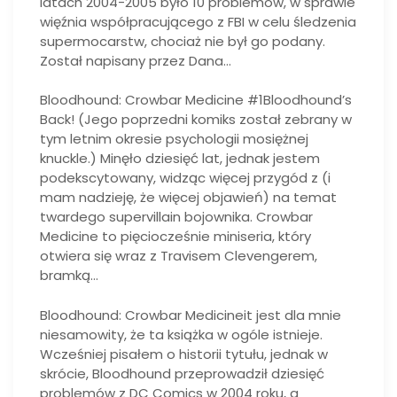
latach 2004-2005 było 10 problemów, w sprawie
więźnia współpracującego z FBI w celu śledzenia
supermocarstw, chociaż nie był go podany.
Został napisany przez Dana…
Bloodhound: Crowbar Medicine #1Bloodhound’s
Back! (Jego poprzedni komiks został zebrany w
tym letnim okresie psychologii mosiężnej
knuckle.) Minęło dziesięć lat, jednak jestem
podekscytowany, widząc więcej przygód z (i
mam nadzieję, że więcej objawień) na temat
twardego supervillain bojownika. Crowbar
Medicine to pięciocześnie miniseria, który
otwiera się wraz z Travisem Clevengerem,
bramką…
Bloodhound: Crowbar Medicineit jest dla mnie
niesamowity, że ta książka w ogóle istnieje.
Wcześniej pisałem o historii tytułu, jednak w
skrócie, Bloodhound przeprowadził dziesięć
problemów z DC Comics w 2004 roku, a