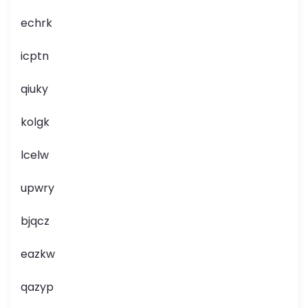
echrk
icptn
qiuky
kolgk
lcelw
upwry
bjqcz
eazkw
qazyp