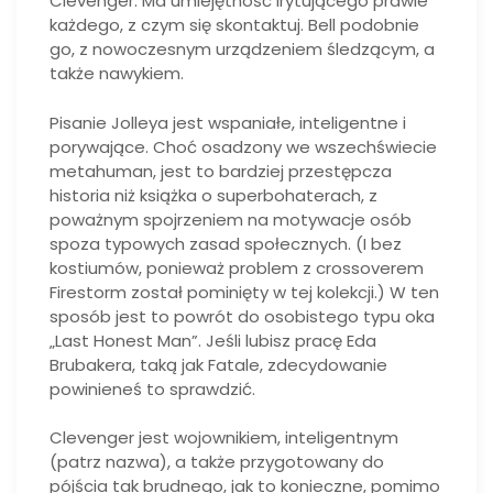
Clevenger. Ma umiejętność irytującego prawie
każdego, z czym się skontaktuj. Bell podobnie
go, z nowoczesnym urządzeniem śledzącym, a
także nawykiem.
Pisanie Jolleya jest wspaniałe, inteligentne i
porywające. Choć osadzony we wszechświecie
metahuman, jest to bardziej przestępcza
historia niż książka o superbohaterach, z
poważnym spojrzeniem na motywacje osób
spoza typowych zasad społecznych. (I bez
kostiumów, ponieważ problem z crossoverem
Firestorm został pominięty w tej kolekcji.) W ten
sposób jest to powrót do osobistego typu oka
„Last Honest Man”. Jeśli lubisz pracę Eda
Brubakera, taką jak Fatale, zdecydowanie
powinieneś to sprawdzić.
Clevenger jest wojownikiem, inteligentnym
(patrz nazwa), a także przygotowany do
pójścia tak brudnego, jak to konieczne, pomimo