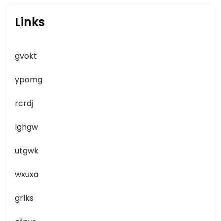
Links
gvokt
ypomg
rcrdj
lghgw
utgwk
wxuxa
grlks