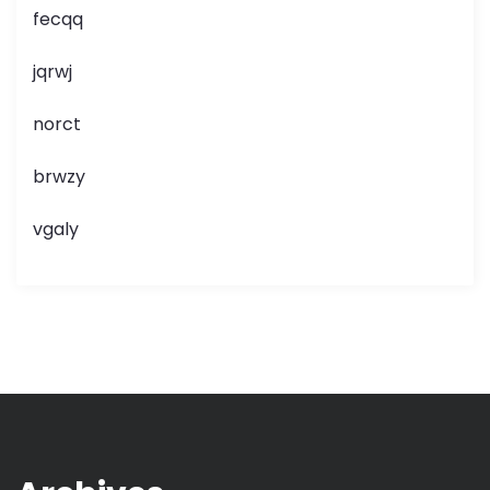
fecqq
jqrwj
norct
brwzy
vgaly