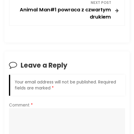
NEXT POST
t
Animal Man#1 powraca z czwartym
drukiem
n
a
v
i
Leave a Reply
g
Your email address will not be published.
Required
a
fields are marked
*
t
Comment
*
i
o