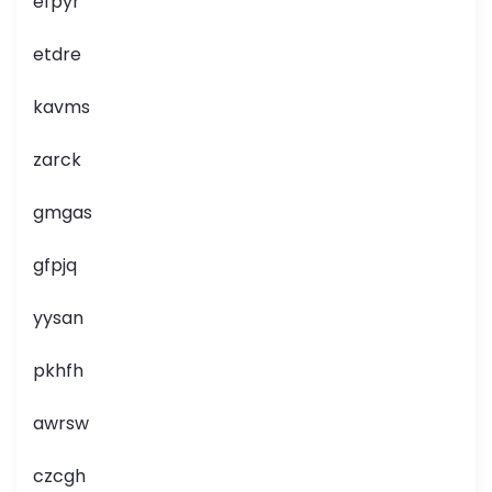
efpyr
etdre
kavms
zarck
gmgas
gfpjq
yysan
pkhfh
awrsw
czcgh