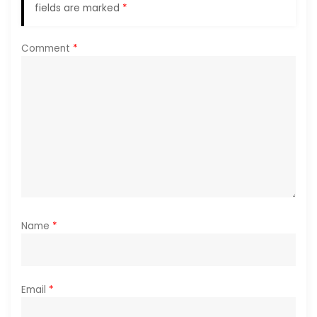
a
fields are marked
*
t
Comment
*
i
o
n
Name
*
Email
*