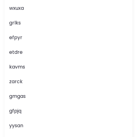
wxuxa
grlks
efpyr
etdre
kavms
zarck
gmgas
gfpjq
yysan