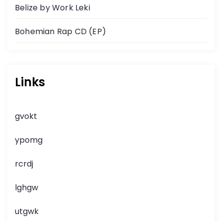
Belize by Work Leki
Bohemian Rap CD (EP)
Links
gvokt
ypomg
rcrdj
lghgw
utgwk