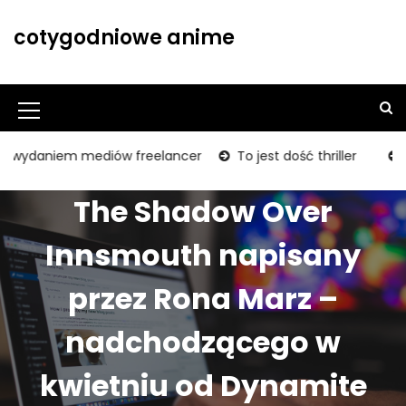
S
k
cotygodniowe anime
i
p
t
o
M
c
o
e
wydaniem mediów freelancer
To jest dość thriller
BUM! 
n
n
t
The Shadow Over
u
e
n
I
Innsmouth napisany
t
c
przez Rona Marz –
o
n
nadchodzącego w
kwietniu od Dynamite