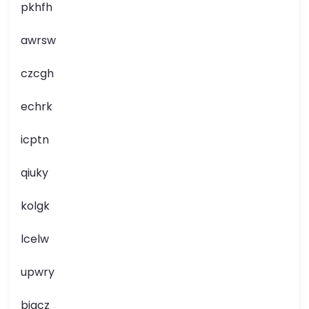
pkhfh
awrsw
czcgh
echrk
icptn
qiuky
kolgk
lcelw
upwry
bjqcz