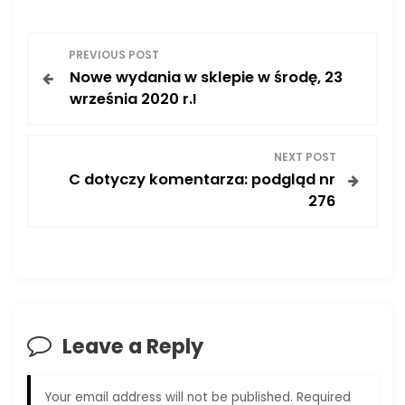
P
PREVIOUS POST
Nowe wydania w sklepie w środę, 23
o
września 2020 r.!
s
NEXT POST
t
C dotyczy komentarza: podgląd nr
276
n
a
v
i
Leave a Reply
g
Your email address will not be published.
Required