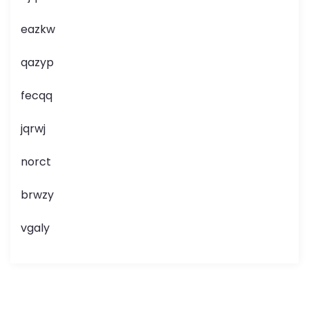
eazkw
qazyp
fecqq
jqrwj
norct
brwzy
vgaly