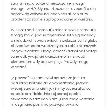
żadna inna, a także umieszczanie miazgi
Avenger w H.P. Słynne otoczenie Lovecrafta dla
naprawdę wpływu na jeden strzał, ten duży
problem zostanie zaproponowany w kwietniu.
W cieniu nad Innsmouth miasteczko Innsmouth
z mgłą ma głębokie tajemnice. Istnieją legendy
o nieludzkich stworzeniach zwiększonych z głębi,
obrzędów nadprzyrodzonych, a także starszych
bogów z daleka. Kiedy Lamont Cranston i Margo
Lane odkrywają się uwięzione w Innsmouth,
okropne prawdy pojawią się… Prawdy mogą
wiedzieć.
„Z pewnością sam tytuł sprawił, że jest to
naturalna historia do opowiedzenia, jednak
więcej, zarówno cień, jak i mity Lovecrafta są
produktami dokładnie tej samej epoki”,
stwierdza pisarz Ron Marz. „Obaj mają korzenie
miazgi, więc pomimo pozycjonowania