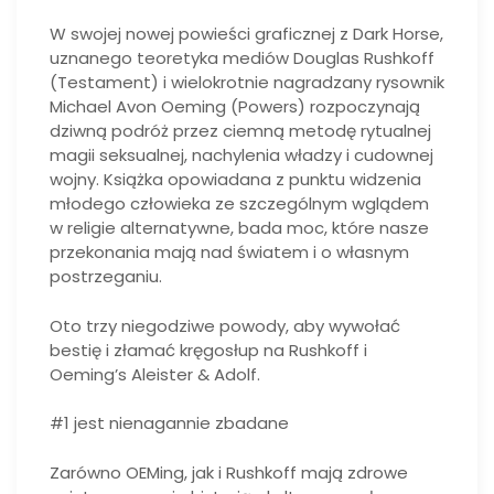
W swojej nowej powieści graficznej z Dark Horse,
uznanego teoretyka mediów Douglas Rushkoff
(Testament) i wielokrotnie nagradzany rysownik
Michael Avon Oeming (Powers) rozpoczynają
dziwną podróż przez ciemną metodę rytualnej
magii seksualnej, nachylenia władzy i cudownej
wojny. Książka opowiadana z punktu widzenia
młodego człowieka ze szczególnym wglądem
w religie alternatywne, bada moc, które nasze
przekonania mają nad światem i o własnym
postrzeganiu.
Oto trzy niegodziwe powody, aby wywołać
bestię i złamać kręgosłup na Rushkoff i
Oeming’s Aleister & Adolf.
#1 jest nienagannie zbadane
Zarówno OEMing, jak i Rushkoff mają zdrowe