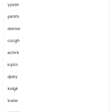
yysan
pkhfh
awrsw
czcgh
echrk
icptn
qiuky
kolgk
lcelw