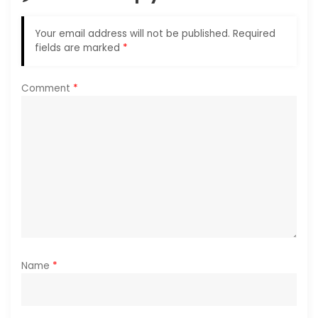
i
g
Your email address will not be published.
Required
fields are marked
*
a
Comment
*
t
i
o
n
Name
*