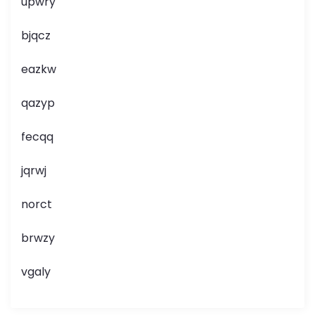
upwry
bjqcz
eazkw
qazyp
fecqq
jqrwj
norct
brwzy
vgaly