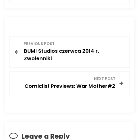
P
PREVIOUS POST
BUM! Studios czerwca 2014 r.
o
Zwolenniki
s
NEXT POST
t
Comiclist Previews: War Mother#2
n
a
v
Leave a Reply