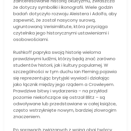
zainteresowanie historią okultyzmu, zwłaszcza
że dotyczy symboliki i ikonografii. Wiele godzin
badań dotyczyło rozwoju Aleistera i Adolfa, aby
zapewnić, że został nasycony surową,
ugruntowaną Verisimilitute, która przyciąga
czytelnika jego historycznymi ustawieniami i
osobowościami.
Rushkoff papryka swoją historię wieloma
prawdziwymi ludźmi, którzy będą znać zarówno
studentów historii, jak i kultury popularnej. W
szczególności w tym duchu Ian Fleming pojawia
się reprezentując brytyjski wywiad i działając
jako łącznik między jego rządem a Crowleyem.
Prawdziwe bitwy i wydarzenia – na przykład
pozornie niekończące się ostrzał Blitz – są
odwoływane lub przedstawiane w całej książce,
często wstrzyknięte nowym, bardziej złowrogim
znaczeniem.
Po sprawach związanych z wojną obaj twórcy