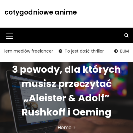
S
k
cotygodniowe anime
i
p
t
o
M
c
o
e
m mediów freelancer
To jest dość thriller
BUM! Studios
n
n
t
3 powody, dla których
u
e
n
I
musisz przeczytać
t
c
„Aleister & Adolf”
o
n
Rushkoff i Oeming
Home