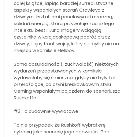
całej książce, łapiąc bardziej surrealistyczne
aspekty wspaniałych starań Crowleya z
dziwnymi kształtami panelowymi i mroczną,
solidną energią, która przywołuje zaciekłego
intelektu bestii. Lurid Imagery wciągają
czytelnika w kalejdoskopową podróż przez
dziwny, tajny front wojny, który nie byłby nie na
miejscu w komiksie Hellboy.
Sama absurdalność (i zuchwałość) niektórych
wydarzeń przedstawionych w komiksie
wydawałaby się śmieszna, gdyby nie były tak
przerażające, co czyni kreskówkowym stylu
Oeming wspaniałym pojazdem do scenariusza
Rushkoffa.
#3 To cudownie wywrotowe
To nie przypadek, że Rushkoff wybrał erę
cyfrową jako scenerię jego opowieści. Pod