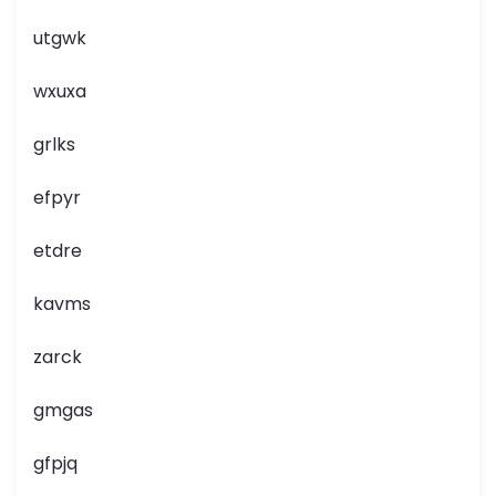
utgwk
wxuxa
grlks
efpyr
etdre
kavms
zarck
gmgas
gfpjq