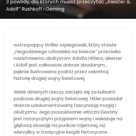
3 powody, dla których musisz przeczytać „Aleister &
Adolf” Rushkoff i Oeming
wstrząsający thriller szpiegowski, który stawia
„niegodziwego człowieka na świecie” przeciwko
nazistowemu okultystom Adolfa Hitlera, aleister
i Adolf jest całkowicie dobrze zbadanym ,
pięknie ilustrowana podróż przez sekretną
historię drugiej wojny światowej.
Wiele dziwnych rzeczy zaczęło się za kulisami
podczas drugiej wojny światowej. Hitler posiadał
dobrze udokumentowaną fascynację magią i
okultyzmu. Jego poszukiwanie włóczni Destiny
jest notorycznym przypisem wojny i wskazuje na
głębszą obsesję na punkcie tajemnej, niż
wierzyliby w tradycyjne książki historyczne.