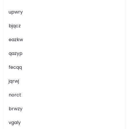
upwry
bjqcz
eazkw
qazyp
fecqq
jqrwj
norct
brwzy
vgaly