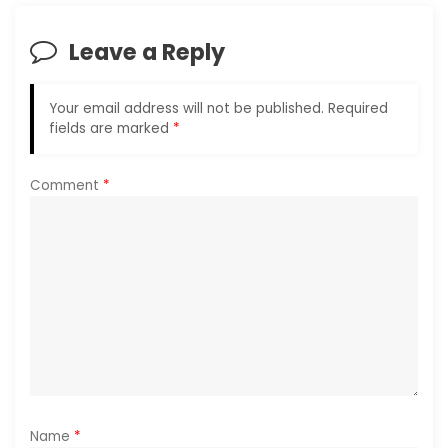
i
Leave a Reply
g
Your email address will not be published.
Required
a
fields are marked
*
t
Comment
*
i
o
n
Name
*