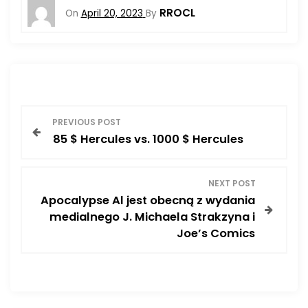
RROCL
On
April 20, 2023
By
P
PREVIOUS POST
85 $ Hercules vs. 1000 $ Hercules
o
s
NEXT POST
Apocalypse Al jest obecną z wydania
t
medialnego J. Michaela Strakzyna i
Joe’s Comics
n
a
v