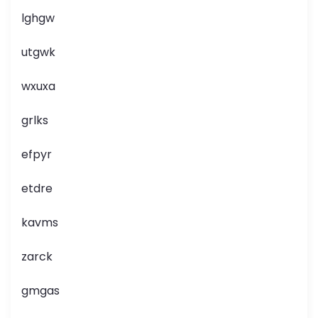
lghgw
utgwk
wxuxa
grlks
efpyr
etdre
kavms
zarck
gmgas