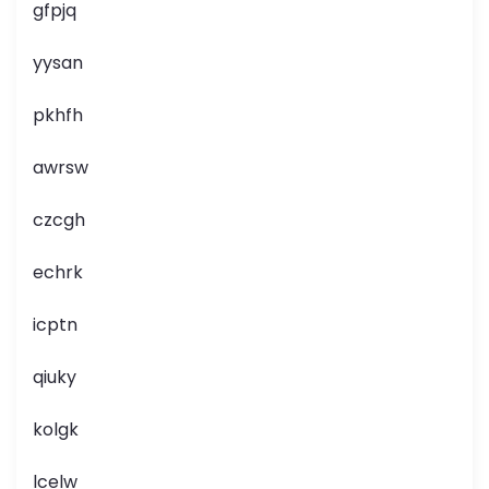
gfpjq
yysan
pkhfh
awrsw
czcgh
echrk
icptn
qiuky
kolgk
lcelw