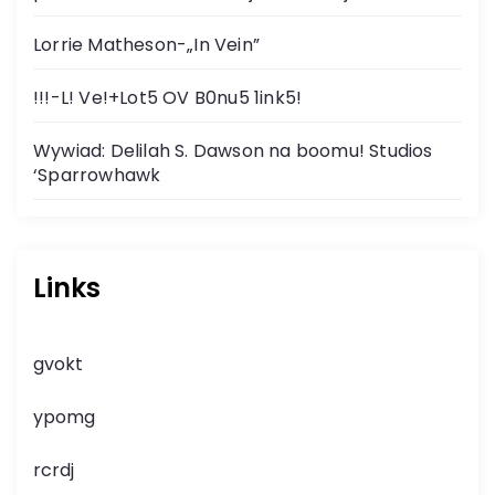
Lorrie Matheson-„In Vein”
!!!-L! Ve!+Lot5 OV B0nu5 1ink5!
Wywiad: Delilah S. Dawson na boomu! Studios
‘Sparrowhawk
Links
gvokt
ypomg
rcrdj