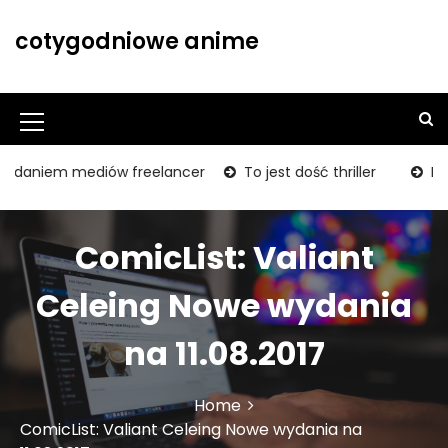
S
k
cotygodniowe anime
i
p
t
o
M
c
o
e
aniem mediów freelancer
To jest dość thriller
BUM! Stu
n
n
t
u
e
ComicList: Valiant
n
I
t
c
Celeing Nowe wydania
o
na 11.08.2017
n
Home
ComicList: Valiant Celeing Nowe wydania na