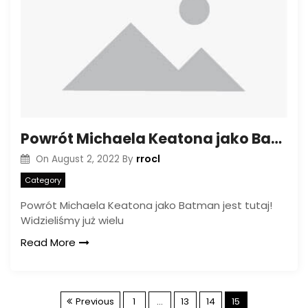
Powrót Michaela Keatona jako Batmana, pokazany na materiałach „The Flash”
rrocl
On
August 2, 2022
By
Category
Powrót Michaela Keatona jako Batman jest tutaj!
Widzieliśmy już wielu
Read More
P
Previous
1
…
13
14
15