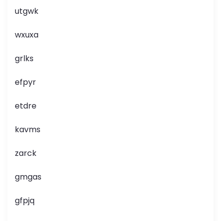
utgwk
wxuxa
grlks
efpyr
etdre
kavms
zarck
gmgas
gfpjq