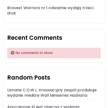
Bravest Warriors nr 1 odważnie wydają trzeci
t
druk
i
o
Recent Comments
n
No comments to show.
Random Posts
Uznane C.O.W.L. Innowacyjny zespół produkuje
wydanie mediów Wall Miniseries Hadriana
Apocalypse Al jest obecną z wydania