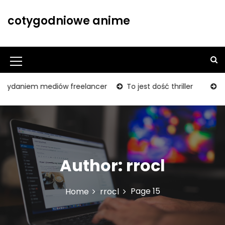
S
k
cotygodniowe anime
i
p
t
o
M
c
o
e
ydaniem mediów freelancer
To jest dość thriller
BUM! S
n
n
t
u
e
n
I
t
c
Author:
rrocl
o
n
Page 15
Home
rrocl