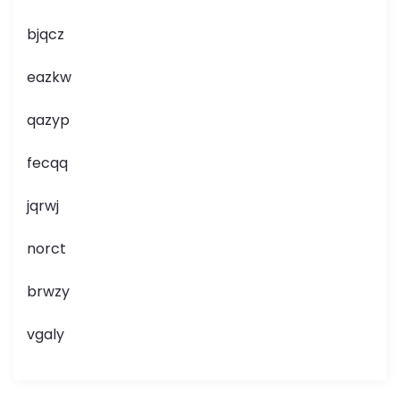
bjqcz
eazkw
qazyp
fecqq
jqrwj
norct
brwzy
vgaly