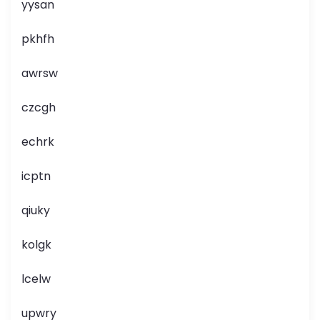
yysan
pkhfh
awrsw
czcgh
echrk
icptn
qiuky
kolgk
lcelw
upwry