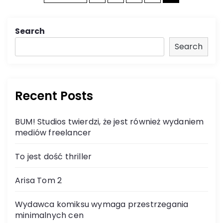
o
Search
s
Search
t
s
Recent Posts
n
BUM! Studios twierdzi, że jest również wydaniem
a
mediów freelancer
v
To jest dość thriller
i
Arisa Tom 2
g
Wydawca komiksu wymaga przestrzegania
minimalnych cen
a